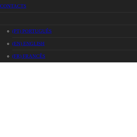
Copyright 2022
Granidias
| Tous droits réservés
CONTACTS
(PT) PORTUGUÊS
(EN) ENGLISH
(FR) FRANCÊS