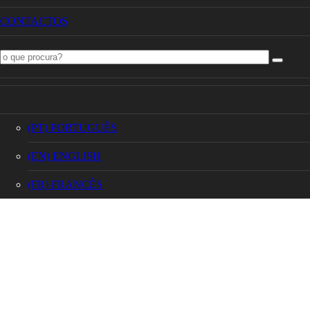
HOME
CONTACTOS
Copyright 2022
Granidias
| Todos os direitos reservados
(PT) PORTUGUÊS
(EN) ENGLISH
(FR) FRANCÊS